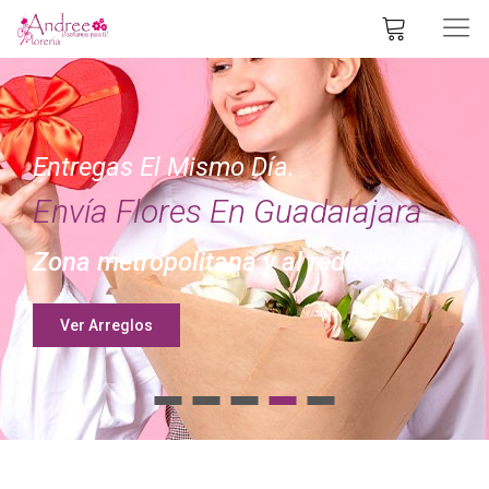
Entregas El Mismo Día.
Envía Flores En Guadalajara
Zona metropolitana y al rededores.
Ver Arreglos