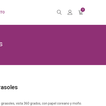
0
CTO
s
rasoles
s girasoles, vista 360 grados, con papel coreano y moño.