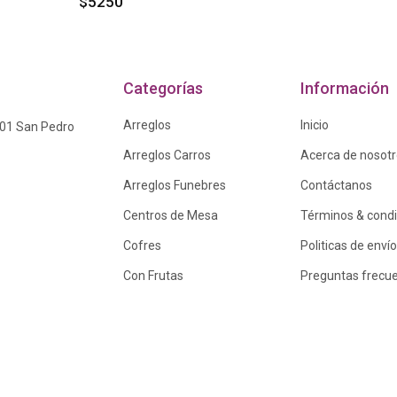
$5250
Categorías
Información
Arreglos
Inicio
601 San Pedro
Arreglos Carros
Acerca de nosot
Arreglos Funebres
Contáctanos
Centros de Mesa
Términos & cond
Cofres
Politicas de envío
Con Frutas
Preguntas frecu