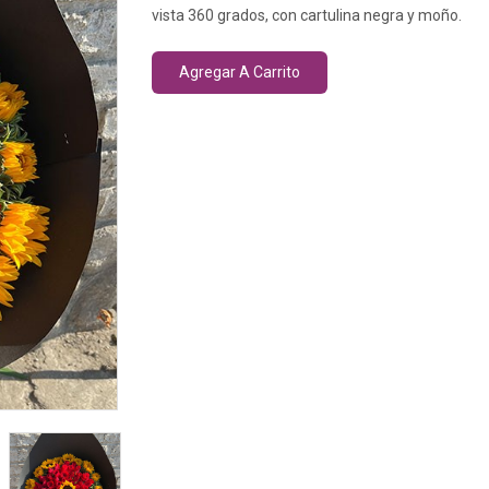
vista 360 grados, con cartulina negra y moño.
Agregar A Carrito