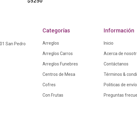
$5250
Categorías
Información
Arreglos
Inicio
601 San Pedro
Arreglos Carros
Acerca de nosot
Arreglos Funebres
Contáctanos
Centros de Mesa
Términos & cond
Cofres
Politicas de envío
Con Frutas
Preguntas frecu