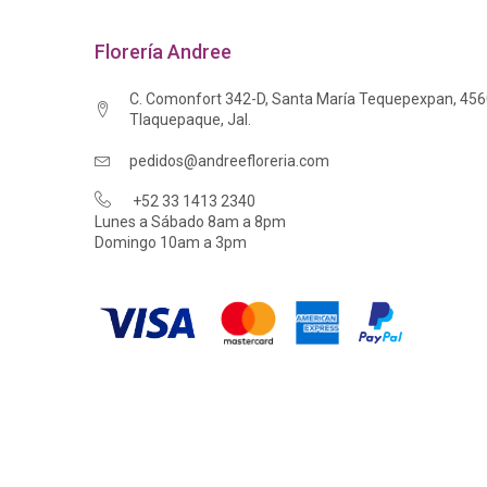
Florería Andree
C. Comonfort 342-D, Santa María Tequepexpan, 45
Tlaquepaque, Jal.
pedidos@andreefloreria.com
+52 33 1413 2340
Lunes a Sábado 8am a 8pm
Domingo 10am a 3pm
© 2023 -
FLORERÍA ANDREE